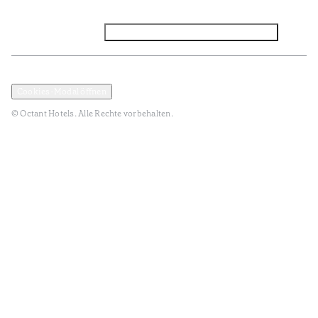
Facebook
Instagram
Abonnieren Sie den NEWSLETTER
Datenschutz und Datenpolitik
Geschäftsbedingungen
Cookies-Modal öffnen
© Octant Hotels. Alle Rechte vorbehalten.