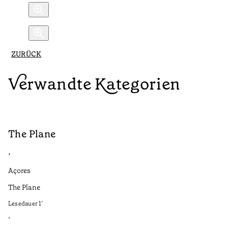
ZURÜCK
Verwandte Kategorien
The Plane
B
•
•
Açores
Aç
The Plane
If
to
Lesedauer
1
’
Le
•
•