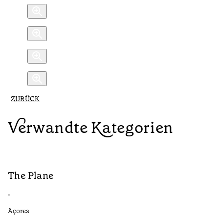
ZURÜCK
Verwandte Kategorien
The Plane
B
•
•
Açores
Aç