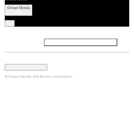
Octant Hotels
Facebook
Instagram
Abonnieren Sie den NEWSLETTER
Datenschutz und Datenpolitik
Geschäftsbedingungen
Cookies-Modal öffnen
© Octant Hotels. Alle Rechte vorbehalten.