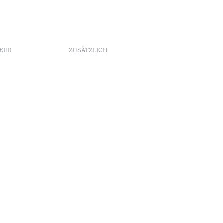
MEHR
ZUSÄTZLICH
Buchungsrichtlinien
Werbung
Beschwerdebuch
Schlichtungszentrum
keit
Canal de denúncias