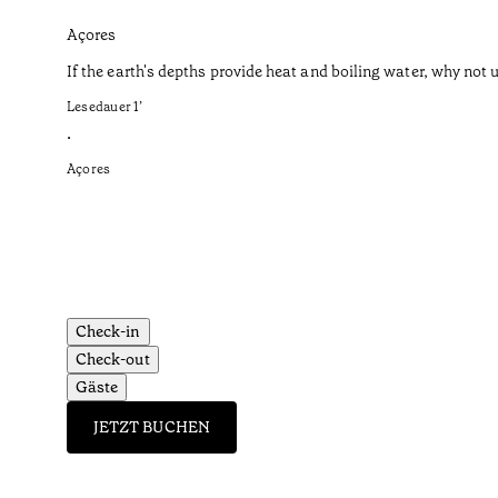
Açores
If the earth's depths provide heat and boiling water, why not u
Lesedauer
1
’
•
Açores
Check-in
Check-out
Gäste
JETZT BUCHEN