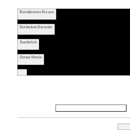
Kontaktieren Sie uns
Entdecken Sie mehr
Zusätzlich
Octant Hotels
Facebook
Instagram
Abonnieren Sie den NEWSLETTER
Datenschutz und Datenpolitik
Geschäftsbedingungen
Cooki