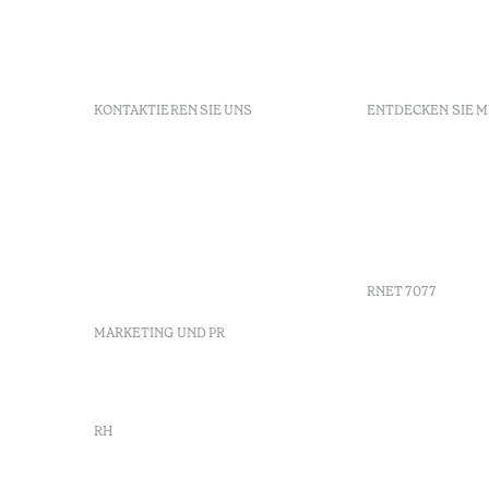
KONTAKTIEREN SIE UNS
ENTDECKEN SIE 
+351 213 700 110
FAQs
Av. Dr. Manuel de Arriaga,
GDS
9675-022 Furnas, Povoação,
Agenda
Azores, Portugal
Azores
info-furnas@octanthotels.com
Nachhaltig
reservations-
furnas@octanthotels.com
RNET 7077
MARKETING UND PR
marketing@octanthotels.com
RH
rh@octanthotels.com