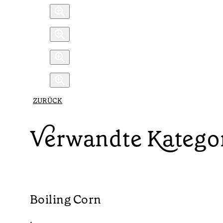
ZURÜCK
Verwandte Katego
Boiling Corn
•