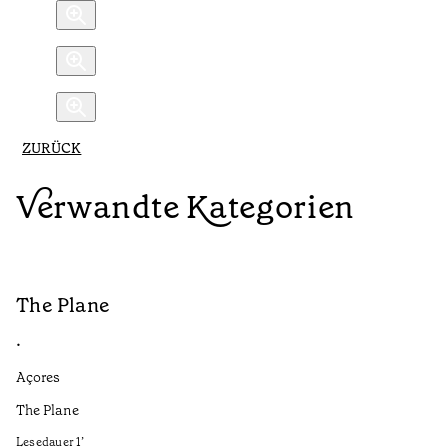
ZURÜCK
Verwandte Kategorien
The Plane
C
•
•
Açores
Aç
The Plane
Fr
Ci
Lesedauer
1
’
pe