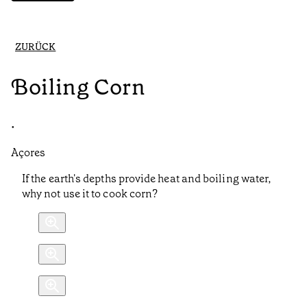
ZURÜCK
Boiling Corn
•
Açores
If the earth's depths provide heat and boiling water,
why not use it to cook corn?