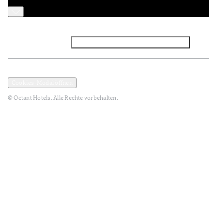
Facebook
Instagram
Abonnieren Sie den NEWSLETTER
Datenschutz und Datenpolitik
Geschäftsbedingungen
Cookies-Modal öffnen
© Octant Hotels. Alle Rechte vorbehalten.