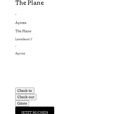
The Plane
•
Açores
The Plane
Lesedauer
1
’
•
Açores
Check-in
Check-out
Gäste
JETZT BUCHEN