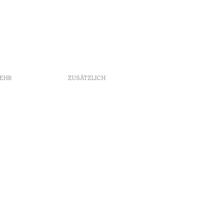
MEHR
ZUSÄTZLICH
Buchungsrichtlinien
Werbung
Beschwerdebuch
Schlichtungszentrum
keit
Canal de denúncias