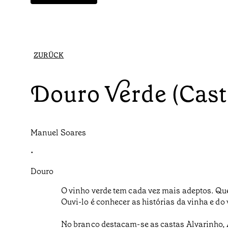
ZURÜCK
Douro Verde (Cast
Manuel Soares
•
Douro
O vinho verde tem cada vez mais adeptos. Qu
Ouvi-lo é conhecer as histórias da vinha e do
No branco destacam-se as castas Alvarinho, Ar