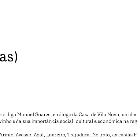
as)
e o diga Manuel Soares, enólogo da Casa de Vila Nova, um dos
 vinho e da sua importância social, cultural e económica na reg
into, Avesso, Azal, Loureiro, Trajadura. No tinto, as castas 