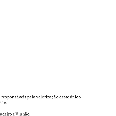
 responsáveis pela valorização deste único.
ião.
Padeiro e Vinhão.