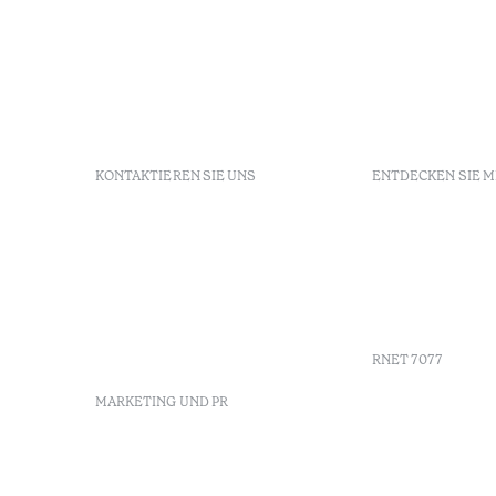
KONTAKTIEREN SIE UNS
ENTDECKEN SIE 
+351 213 700 110
FAQs
Av. Dr. Manuel de Arriaga,
GDS
9675-022 Furnas, Povoação,
Agenda
Azores, Portugal
Azores
info-furnas@octanthotels.com
Nachhaltig
reservations-
furnas@octanthotels.com
RNET 7077
MARKETING UND PR
marketing@octanthotels.com