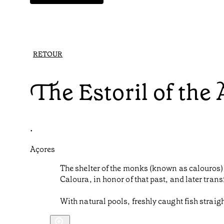
RETOUR
The Estoril of the
•
Açores
The shelter of the monks (known as calouros)
Caloura, in honor of that past, and later tran
With natural pools, freshly caught fish straigh