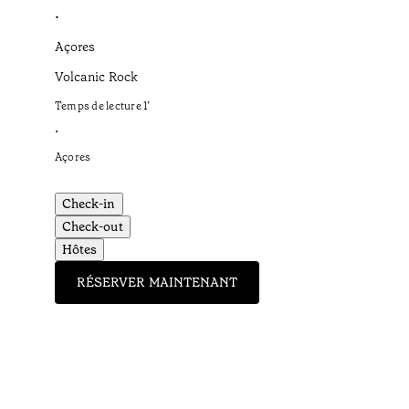
•
Açores
Volcanic Rock
Temps de lecture
1
’
•
Açores
Check-in
Check-out
Hôtes
RÉSERVER MAINTENANT