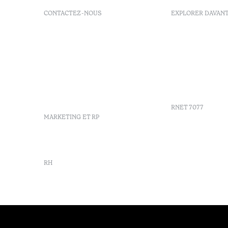
CONTACTEZ-NOUS
EXPLORER DAVAN
+351 296 249 200
Politique d
Av. Dr. Manuel de Arriaga,
FAQs
9675-022 Furnas, Povoação,
GDS
Azores, Portugal
Ordre du j
info-furnas@octanthotels.com
Azores
reservations-
Durabilité
furnas@octanthotels.com
RNET 7077
MARKETING ET RP
marketing@octanthotels.com
RH
rh@octanthotels.com