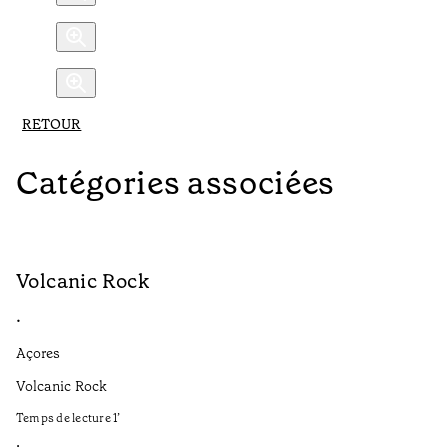
RETOUR
Catégories associées
Volcanic Rock
V
•
•
Açores
Aç
Volcanic Rock
We
in
Temps de lecture
1
’
Te
•