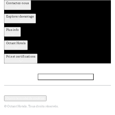
Contactez-nous
Explorer davantage
Plus info
Octant Hotels
Prix et certifications
Facebook
Instagram
Abbounez-vous NEWSLETTER
Politique de confidentialité et de données
Termes et Conditions
Ouvrir le modal de cookies
© Octant Hotels. Tous droits réservés.