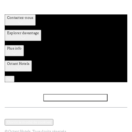
Contactez-nous
Explorer davantage
Plus info
Octant Hotels
Facebook
Instagram
Abbounez-vous NEWSLETTER
Politique de confidentialité et de données
Termes et Conditions
Ouvrir le modal de cookies
© Octant Hotels. Tous droits réservés.