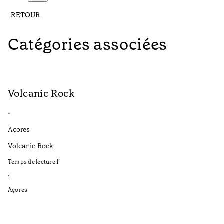
RETOUR
Catégories associées
Volcanic Rock
V
•
•
Açores
Aç
Volcanic Rock
We
in
Temps de lecture
1
’
Te
•
•
Açores
Aç