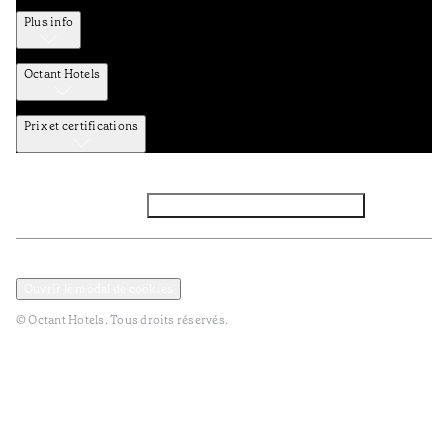
Plus info
Octant Hotels
Prix et certifications
Facebook
Instagram
Abbounez-vous NEWSLETTER
Politique de confidentialité et de données
Termes et Conditions
Ouvrir le modal de cookies
© Octant Hotels. Tous droits réservés.