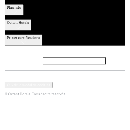
Plus info
Octant Hotels
Prix et certifications
Facebook
Instagram
Abbounez-vous NEWSLETTER
Politique de confidentialité et de données
Termes et Conditions
Ouvrir le modal de cookies
© Octant Hotels. Tous droits réservés.