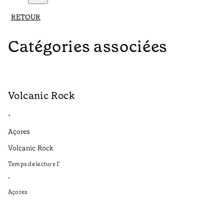
RETOUR
Catégories associées
Volcanic Rock
V
•
•
Açores
Aç
Volcanic Rock
We
in
Temps de lecture
1
’
Te
•
•
Açores
Aç