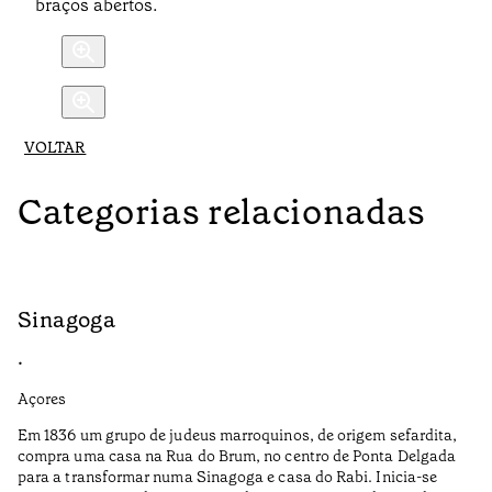
braços abertos.
VOLTAR
Categorias relacionadas
Sinagoga
R
•
•
Açores
Al
Em 1836 um grupo de judeus marroquinos, de origem sefardita,
Fe
compra uma casa na Rua do Brum, no centro de Ponta Delgada
um
para a transformar numa Sinagoga e casa do Rabi. Inicia-se
ci