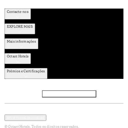
Contacte-nos
EXPLORE MAIS
Mais informações
Octant Hotels
Prémios e Certificações
Facebook
Instagram
Subscrever NEWSLETTER
Política de Privacidade e Dados Pessoais
Termos e Condições
Abrir modal de cookies
© Octant Hotels. Todos os direitos reservados.