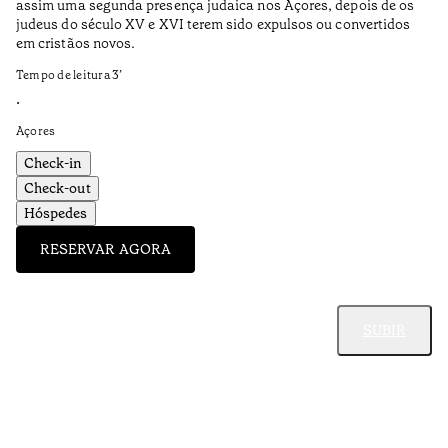
assim uma segunda presença judaica nos Açores, depois de os
nu
judeus do século XV e XVI terem sido expulsos ou convertidos
Te
em cristãos novos.
•
Tempo de leitura
3
’
Al
•
Açores
Check-in
Check-out
Hóspedes
RESERVAR AGORA
SUBIR