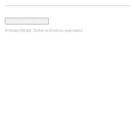
Política de Privacidade e Dados Pessoais
Termos e Condições
Abrir modal de cookies
© Octant Hotels. Todos os direitos reservados.