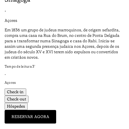
•
•
Açores
Al
Em 1836 um grupo de judeus marroquinos, de origem sefardita,
Fe
compra uma casa na Rua do Brum, no centro de Ponta Delgada
um
para a transformar numa Sinagoga e casa do Rabi. Inicia-se
ci
assim uma segunda presença judaica nos Açores, depois de os
nu
judeus do século XV e XVI terem sido expulsos ou convertidos
Te
em cristãos novos.
•
Tempo de leitura
3
’
Al
•
Açores
Check-in
Check-out
Hóspedes
RESERVAR AGORA