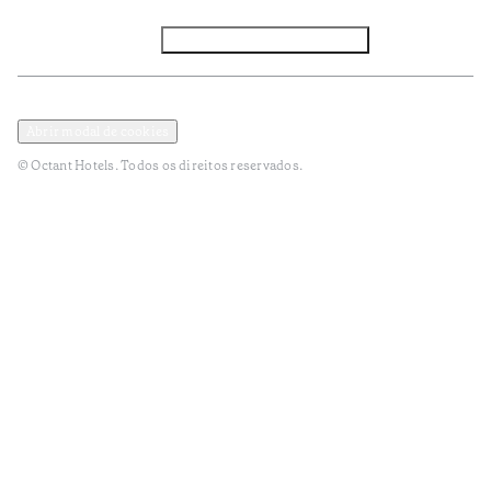
Facebook
Instagram
Subscrever NEWSLETTER
Política de Privacidade e Dados Pessoais
Termos e Condições
Abrir modal de cookies
© Octant Hotels. Todos os direitos reservados.