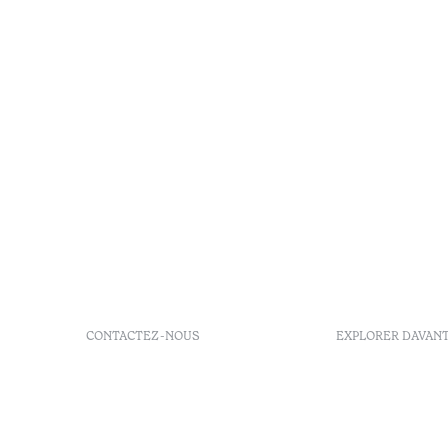
CONTACTEZ-NOUS
EXPLORER DAVAN
+351 296 249 200
Politique d
Av. Dr. Manuel de Arriaga,
FAQs
9675-022 Furnas, Povoação,
GDS
Azores, Portugal
Ordre du j