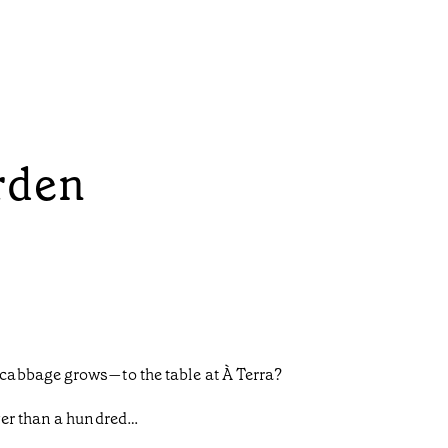
rden
cabbage grows—to the table at À Terra?
wer than a hundred…