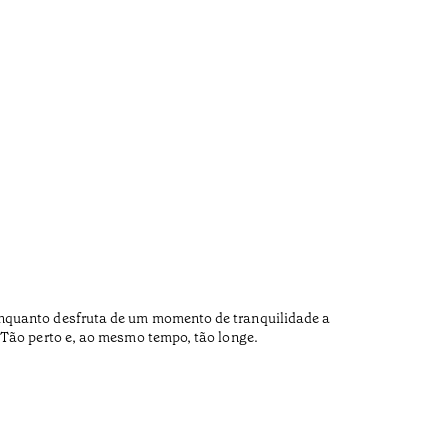
River
•
Douro
Enquanto desfruta de um momento de tranquilidade a
After the
 Tão perto e, ao mesmo tempo, tão longe.
I left th
Temps de l
•
Douro