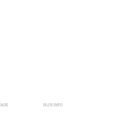
TAGE
PLUS INFO
e réservation
Politique de réservation
Recrutement
Livre de réclamation
our
Centre d'arbitrage