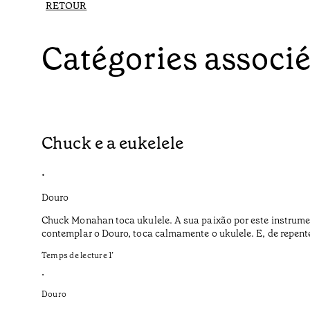
RETOUR
Catégories associ
Chuck e a eukelele
•
Douro
Chuck Monahan toca ukulele. A sua paixão por este instrume
contemplar o Douro, toca calmamente o ukulele. E, de repent
Temps de lecture
1
’
•
Douro