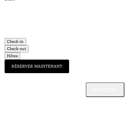
se
in
Te
•
Do
Check-in
Check-out
Hôtes
RÉSERVER MAINTENANT
REMONTER