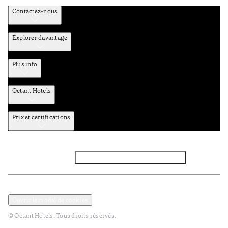
Contactez-nous
Explorer davantage
Plus info
Octant Hotels
Prix et certifications
Facebook
Instagram
Abbounez-vous NEWSLETTER
Politique de confidentialité et de données
Termes et Conditions
Ouvrir le modal de cookies
© Octant Hotels. Tous droits réservés.