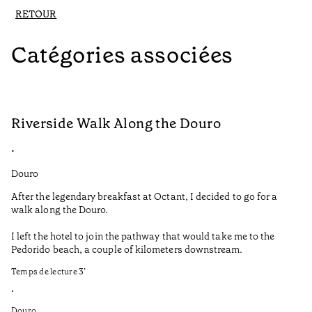
RETOUR
Catégories associées
Riverside Walk Along the Douro
C
•
•
Douro
Do
After the legendary breakfast at Octant, I decided to go for a
Ca
walk along the Douro.
la
I left the hotel to join the pathway that would take me to the
Tr
Pedorido beach, a couple of kilometers downstream.
fr
Ca
Temps de lecture
3
’
pr
•
No
Douro