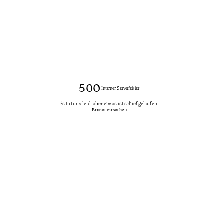
500
Interner Serverfehler
Es tut uns leid, aber etwas ist schief gelaufen.
Erneut versuchen