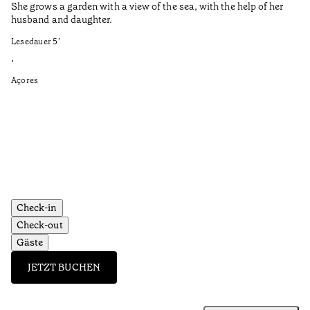
She grows a garden with a view of the sea, with the help of her
bo
husband and daughter.
Ma
so
Lesedauer
5
’
an
is
•
Açores
Le
•
Aç
Check-in
Check-out
Gäste
JETZT BUCHEN