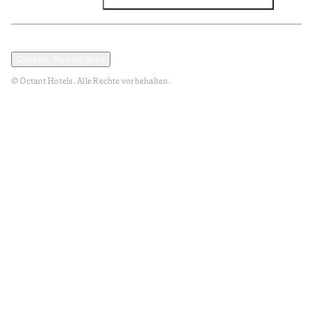
Facebook
Instagram
Abonnieren Sie den NEWSLETTER
Datenschutz und Datenpolitik
Geschäftsbedingungen
Cookies-Modal öffnen
© Octant Hotels. Alle Rechte vorbehalten.