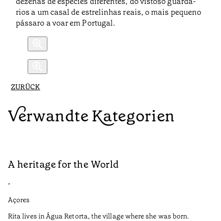
dezenas de espécies diferentes, do vistoso guarda-
rios a um casal de estrelinhas reais, o mais pequeno
pássaro a voar em Portugal.
ZURÜCK
Verwandte Kategorien
A heritage for the World
L
•
•
Açores
Aç
Rita lives in Água Retorta, the village where she was born.
Hi