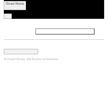
Octant Hotels
Facebook
Instagram
Abonnieren Sie den NEWSLETTER
Datenschutz und Datenpolitik
Geschäftsbedingungen
Cookies-Modal öffnen
© Octant Hotels. Alle Rechte vorbehalten.