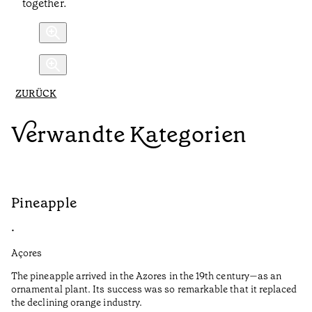
together.
ZURÜCK
Verwandte Kategorien
Pineapple
G
•
•
Açores
Aç
The pineapple arrived in the Azores in the 19th century—as an
Th
ornamental plant. Its success was so remarkable that it replaced
Mi
the declining orange industry.