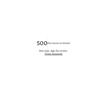
500
Erro Interno do Servidor
Desculpe, algo deu errado.
Tentar novamente