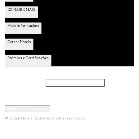
EXPLORE MAIS
Mais informações
Octant Hotels
Prémios e Certificações
Facebook
Instagram
Subscrever NEWSLETTER
Política de Privacidade e Dados Pessoais
Termos e Condições
Abrir modal de cookies
© Octant Hotels. Todos os direitos reservados.