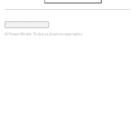
Política de Privacidade e Dados Pessoais
Termos e Condições
Abrir modal de cookies
© Octant Hotels. Todos os direitos reservados.