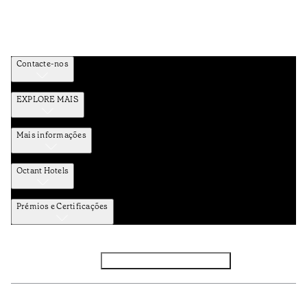
Contacte-nos
EXPLORE MAIS
Mais informações
Octant Hotels
Prémios e Certificações
Facebook
Instagram
Subscrever NEWSLETTER
Política de Privacidade e Dados Pessoais
Termos e Condições