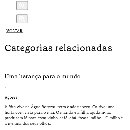
VOLTAR
Categorias relacionadas
Uma herança para o mundo
A
•
•
Açores
Aç
A Rita vive na Água Retorta, terra onde nasceu. Cultiva uma
Os
horta com vista para o mar. O marido e a filha ajudam-na,
pr
produzem lá para casa vinho, café, chá, favas, milho... O milho é
19
a menina dos seus olhos.
Te