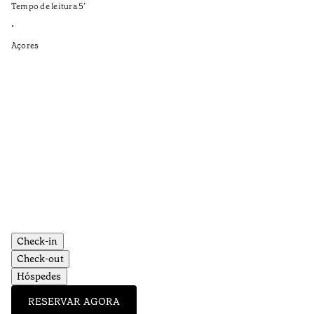
Tempo de leitura
5
’
•
•
Aç
Açores
Check-in
Check-out
Hóspedes
RESERVAR AGORA