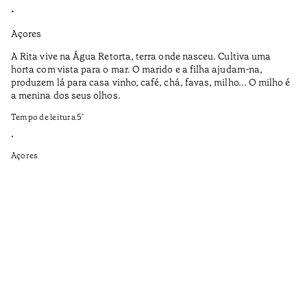
•
•
Açores
Aç
A Rita vive na Água Retorta, terra onde nasceu. Cultiva uma
Os
horta com vista para o mar. O marido e a filha ajudam-na,
pr
produzem lá para casa vinho, café, chá, favas, milho... O milho é
19
a menina dos seus olhos.
Te
Tempo de leitura
5
’
•
•
Aç
Açores