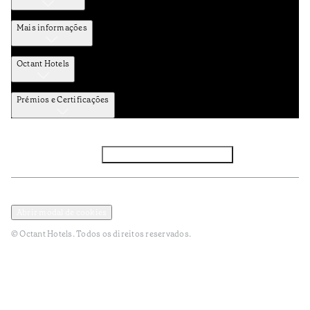
Mais informações
Octant Hotels
Prémios e Certificações
Facebook
Instagram
Subscrever NEWSLETTER
Política de Privacidade e Dados Pessoais
Termos e Condições
Abrir modal de cookies
© Octant Hotels. Todos os direitos reservados.