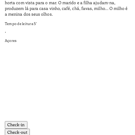
horta com vista para o mar. O marido e a filha ajudam-na,
pr
produzem lá para casa vinho, café, chá, favas, milho... O milho é
19
a menina dos seus olhos.
Te
Tempo de leitura
5
’
•
•
Aç
Açores
Check-in
Check-out