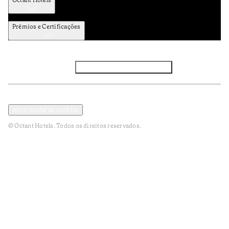
Octant Hotels
Prémios e Certificações
Facebook
Instagram
Subscrever NEWSLETTER
Política de Privacidade e Dados Pessoais
Termos e Condições
Abrir modal de cookies
© Octant Hotels. Todos os direitos reservados.