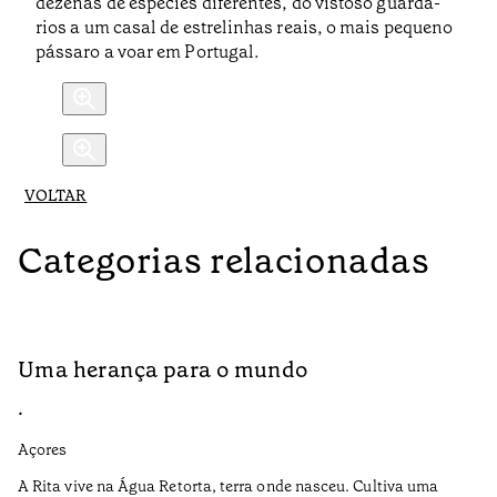
dezenas de espécies diferentes, do vistoso guarda-
rios a um casal de estrelinhas reais, o mais pequeno
pássaro a voar em Portugal.
VOLTAR
Categorias relacionadas
Uma herança para o mundo
A
•
•
Açores
Aç
A Rita vive na Água Retorta, terra onde nasceu. Cultiva uma
Os