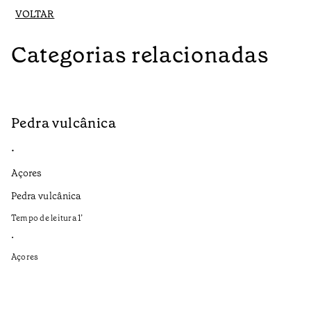
VOLTAR
Categorias relacionadas
Pedra vulcânica
N
•
•
Açores
Aç
Pedra vulcânica
Es
a 
Tempo de leitura
1
’
Te
•
•
Açores
Aç