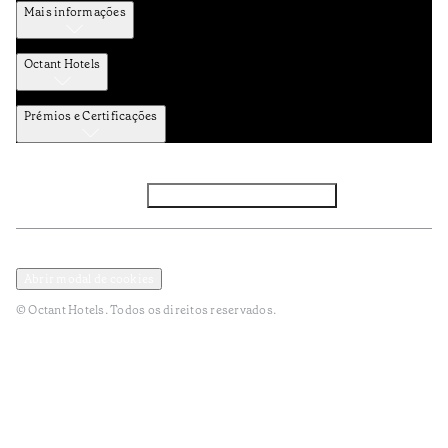
Mais informações
Octant Hotels
Prémios e Certificações
Facebook
Instagram
Subscrever NEWSLETTER
Política de Privacidade e Dados Pessoais
Termos e Condições
Abrir modal de cookies
© Octant Hotels. Todos os direitos reservados.