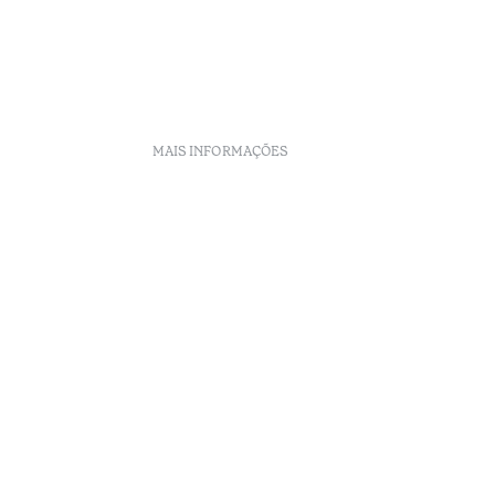
MAIS INFORMAÇÕES
Políticas de reservas
Recrutamento
Livro de reclamações
Centro de Arbitragem
lidade
Canal de denúncias