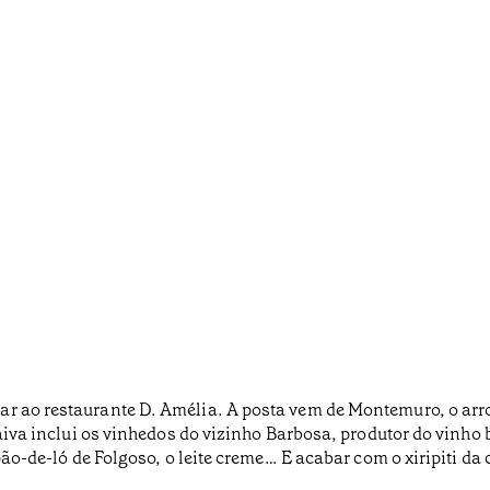
r ao restaurante D. Amélia. A posta vem de Montemuro, o arro
Paiva inclui os vinhedos do vizinho Barbosa, produtor do vinho 
 pão-de-ló de Folgoso, o leite creme… E acabar com o xiripiti da 