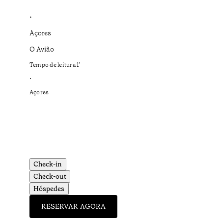
•
Açores
O Avião
Tempo de leitura
1
’
•
Açores
Check-in
Check-out
Hóspedes
RESERVAR AGORA