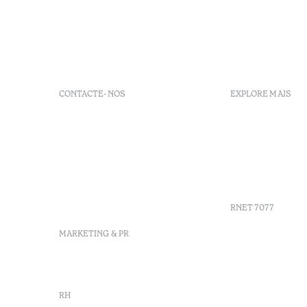
CONTACTE-NOS
EXPLORE MAIS
+351 296 249 200
FAQs
Av. Dr. Manuel de Arriaga,
GDS
9675-022 Furnas, Povoação,
Agenda
Azores, Portugal
Azores
info-furnas@octanthotels.com
Sustentabi
reservations-
furnas@octanthotels.com
RNET 7077
MARKETING & PR
marketing@octanthotels.com
RH