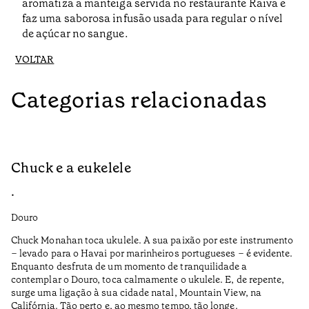
aromatiza a manteiga servida no restaurante Raiva e
faz uma saborosa infusão usada para regular o nível
de açúcar no sangue.
VOLTAR
Categorias relacionadas
Chuck e a eukelele
P
•
•
Douro
Do
Chuck Monahan toca ukulele. A sua paixão por este instrumento
De
– levado para o Havai por marinheiros portugueses – é evidente.
pa
Enquanto desfruta de um momento de tranquilidade a
contemplar o Douro, toca calmamente o ukulele. E, de repente,
Sa
surge uma ligação à sua cidade natal, Mountain View, na
de
Califórnia. Tão perto e, ao mesmo tempo, tão longe.