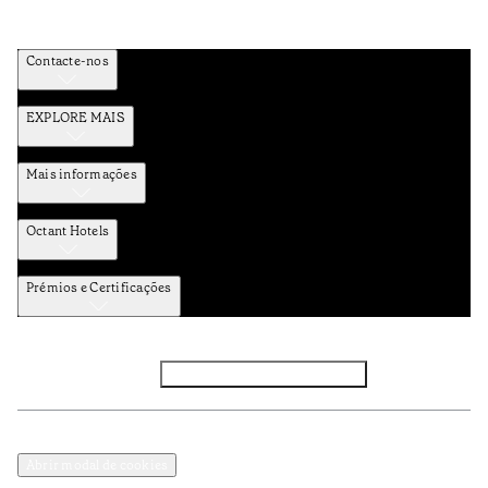
Contacte-nos
EXPLORE MAIS
Mais informações
Octant Hotels
Prémios e Certificações
Facebook
Instagram
Subscrever NEWSLETTER
Política de Privacidade e Dados Pessoais
Termos e Condições
Abrir modal de cookies