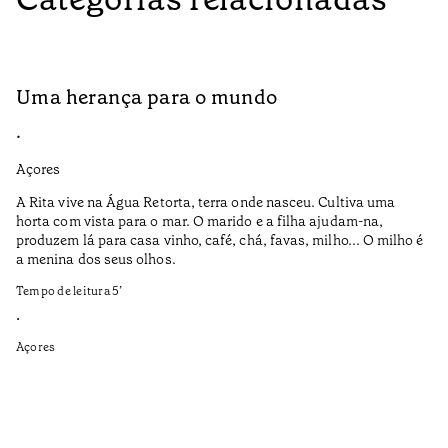
Uma herança para o mundo
A
•
•
Açores
Aç
A Rita vive na Água Retorta, terra onde nasceu. Cultiva uma
Os
horta com vista para o mar. O marido e a filha ajudam-na,
pr
produzem lá para casa vinho, café, chá, favas, milho... O milho é
19
a menina dos seus olhos.
Te
Tempo de leitura
5
’
•
•
Aç
Açores