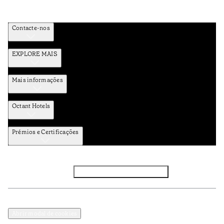
Contacte-nos
EXPLORE MAIS
Mais informações
Octant Hotels
Prémios e Certificações
Facebook
Instagram
Subscrever NEWSLETTER
Política de Privacidade e Dados Pessoais
Termos e Condições
Abrir modal de cookies