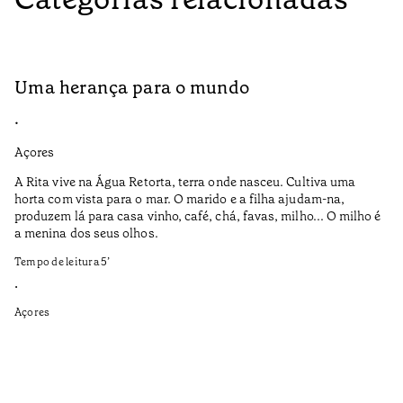
Uma herança para o mundo
A
•
•
Açores
Aç
A Rita vive na Água Retorta, terra onde nasceu. Cultiva uma
Os
horta com vista para o mar. O marido e a filha ajudam-na,
pr
produzem lá para casa vinho, café, chá, favas, milho... O milho é
19
a menina dos seus olhos.
Te
Tempo de leitura
5
’
•
•
Aç
Açores