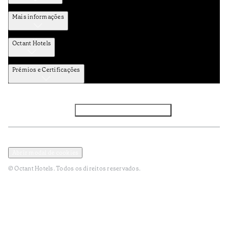
Mais informações
Octant Hotels
Prémios e Certificações
Facebook
Instagram
Subscrever NEWSLETTER
Política de Privacidade e Dados Pessoais
Termos e Condições
Abrir modal de cookies
© Octant Hotels. Todos os direitos reservados.