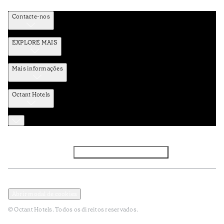
Contacte-nos
EXPLORE MAIS
Mais informações
Octant Hotels
Facebook
Instagram
Subscrever NEWSLETTER
Política de Privacidade e Dados Pessoais
Termos e Condições
Abrir modal de cookies
© Octant Hotels. Todos os direitos reservados.