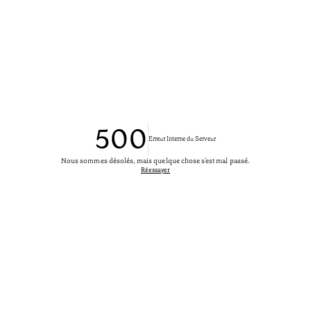
500
Erreur Interne du Serveur
Nous sommes désolés, mais quelque chose s'est mal passé.
Réessayer