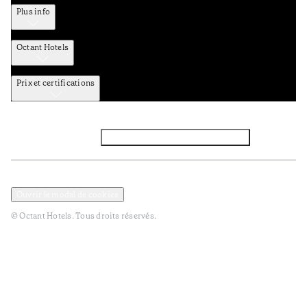
Plus info
Octant Hotels
Prix et certifications
Facebook
Instagram
Abbounez-vous NEWSLETTER
Politique de confidentialité et de données
Termes et Conditions
Ouvrir le modal de cookies
© Octant Hotels. Tous droits réservés.