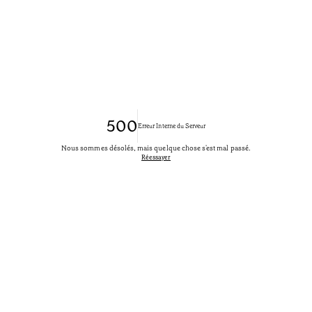
500
Erreur Interne du Serveur
Nous sommes désolés, mais quelque chose s'est mal passé.
Réessayer