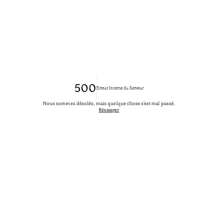
500
Erreur Interne du Serveur
Nous sommes désolés, mais quelque chose s'est mal passé.
Réessayer