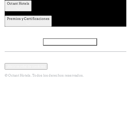
Octant Hotels
Premios y Certificaciones
Facebook
Instagram
Subscribir NEWSLETTER
Política de privacidad y datos
Términos y Condiciones
Abrir modal de cookies
© Octant Hotels. Todos los derechos reservados.