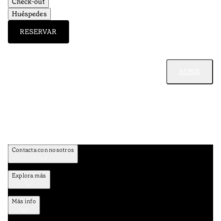
Check-out
Huéspedes
RESERVAR
SUBIR
Contacta con nosotros
Explora más
Más info