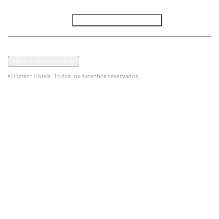
Facebook
Instagram
Subscribir NEWSLETTER
Política de privacidad y datos
Términos y Condiciones
Abrir modal de cookies
© Octant Hotels. Todos los derechos reservados.