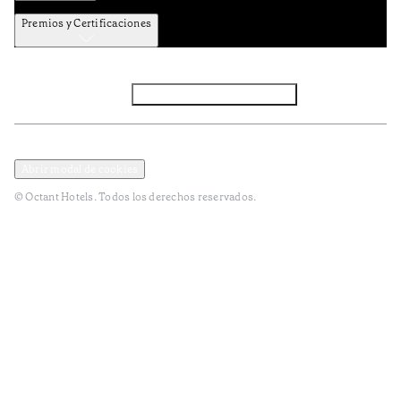
Premios y Certificaciones
Facebook
Instagram
Subscribir NEWSLETTER
Política de privacidad y datos
Términos y Condiciones
Abrir modal de cookies
© Octant Hotels. Todos los derechos reservados.