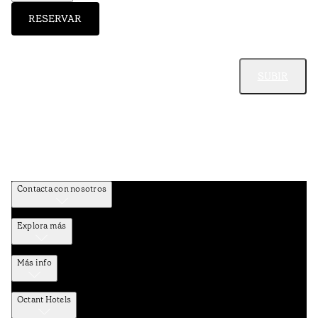
RESERVAR
SUBIR
Contacta con nosotros
Explora más
Más info
Octant Hotels