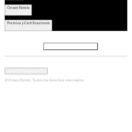
Octant Hotels
Premios y Certificaciones
Facebook
Instagram
Subscribir NEWSLETTER
Política de privacidad y datos
Términos y Condiciones
Abrir modal de cookies
© Octant Hotels. Todos los derechos reservados.