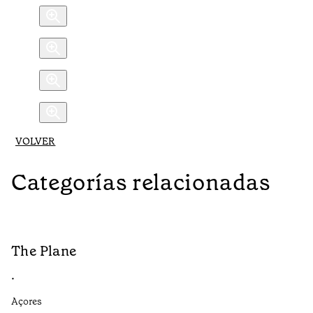
VOLVER
Categorías relacionadas
The Plane
B
•
•
Açores
Aç