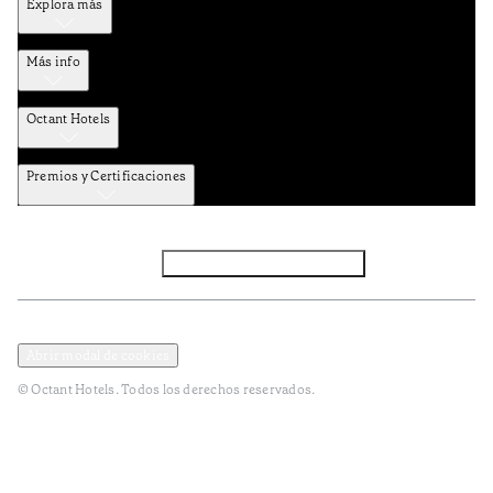
Explora más
Más info
Octant Hotels
Premios y Certificaciones
Facebook
Instagram
Subscribir NEWSLETTER
Política de privacidad y datos
Términos y Condiciones
Abrir modal de cookies
© Octant Hotels. Todos los derechos reservados.