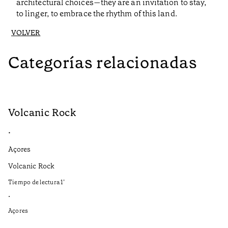
architectural choices—they are an invitation to stay,
to linger, to embrace the rhythm of this land.
VOLVER
Categorías relacionadas
Volcanic Rock
V
•
•
Açores
Aç
Volcanic Rock
We
in
Tiempo de lectura
1
’
Ti
•
•
Açores
Aç