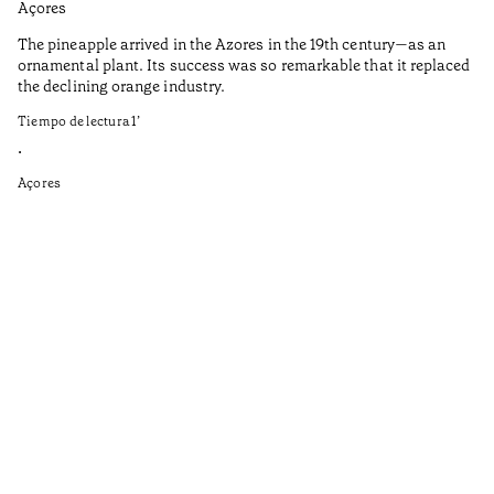
Açores
Aç
The pineapple arrived in the Azores in the 19th century—as an
Th
ornamental plant. Its success was so remarkable that it replaced
Mi
the declining orange industry.
An
Tiempo de lectura
1
’
di
ha
•
fi
Açores
an
to
Ga
as
sp
wi
th
on
of
le
ga
ev
Ti