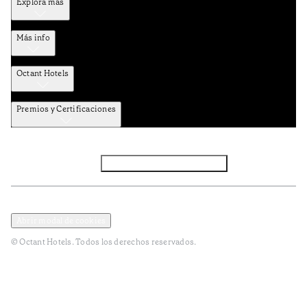
Explora más
Más info
Octant Hotels
Premios y Certificaciones
Facebook
Instagram
Subscribir NEWSLETTER
Política de privacidad y datos
Términos y Condiciones
Abrir modal de cookies
© Octant Hotels. Todos los derechos reservados.