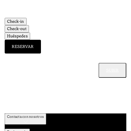
•
Aç
Check-in
Check-out
Huéspedes
RESERVAR
SUBIR
Contacta con nosotros