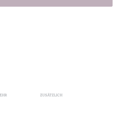
MEHR
ZUSÄTZLICH
Buchungsrichtlinien
Werbung
Beschwerdebuch
Schlichtungszentrum