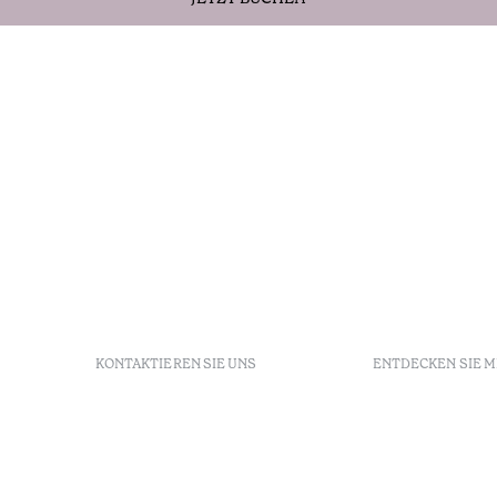
KONTAKTIEREN SIE UNS
ENTDECKEN SIE 
+351 213 700 110
FAQs
Av. Dr. Manuel de Arriaga,
GDS
9675-022 Furnas, Povoação,
Agenda
Azores, Portugal
Azores