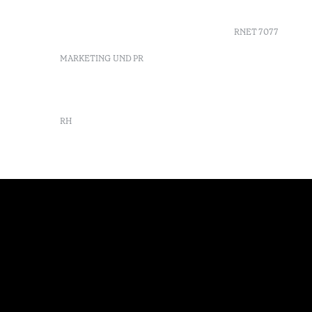
info-furnas@octanthotels.com
Nachhaltig
reservations-
furnas@octanthotels.com
RNET 7077
MARKETING UND PR
marketing@octanthotels.com
RH
rh@octanthotels.com