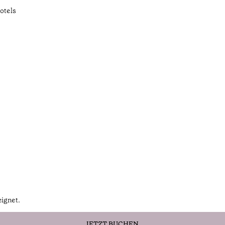
otels
eignet.
JETZT BUCHEN