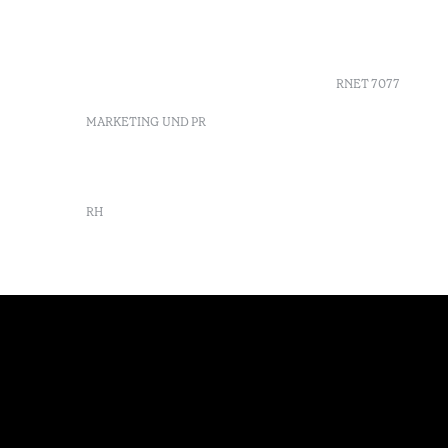
9675-022 Furnas, Povoação,
Agenda
Azores, Portugal
Azores
info-furnas@octanthotels.com
Nachhaltig
reservations-
furnas@octanthotels.com
RNET 7077
MARKETING UND PR
marketing@octanthotels.com
RH
rh@octanthotels.com