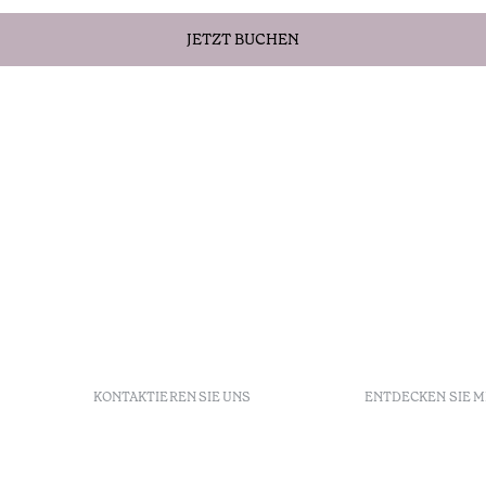
JETZT BUCHEN
KONTAKTIEREN SIE UNS
ENTDECKEN SIE 
+351 213 700 110
FAQs
Av. Dr. Manuel de Arriaga,
GDS