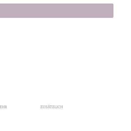
MEHR
ZUSÄTZLICH
Buchungsrichtlinien
Werbung