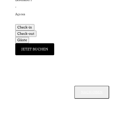
Lesedauer
1
’
•
Açores
Check-in
Check-out
Gäste
JETZT BUCHEN
NACH OBEN