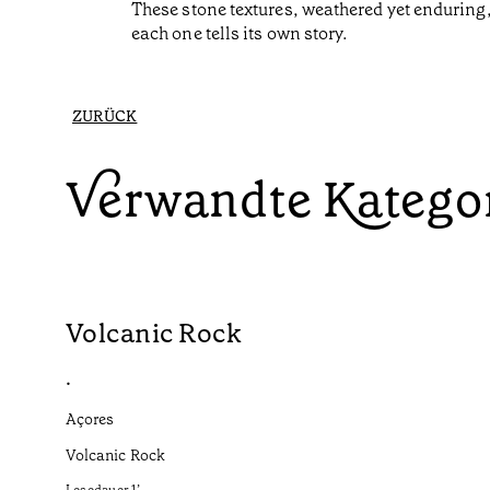
These stone textures, weathered yet enduring,
each one tells its own story.
ZURÜCK
Verwandte Katego
Volcanic Rock
•
Açores
Volcanic Rock