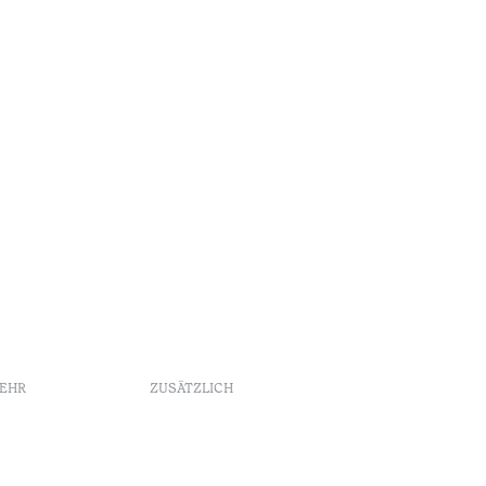
Lesedauer
•
Açores
MEHR
ZUSÄTZLICH
Buchungsrichtlinien
Werbung
Beschwerdebuch