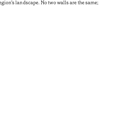
region’s landscape. No two walls are the same;
Villa
•
Açores
We are in