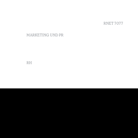
Azores, Portugal
Azores
info-furnas@octanthotels.com
Nachhaltig
reservations-
furnas@octanthotels.com
RNET 7077
MARKETING UND PR
marketing@octanthotels.com
RH
rh@octanthotels.com