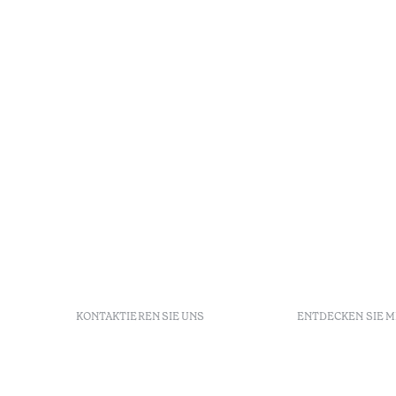
KONTAKTIEREN SIE UNS
ENTDECKEN SIE 
+351 213 700 110
FAQs
Av. Dr. Manuel de Arriaga,
GDS
9675-022 Furnas, Povoação,
Agenda