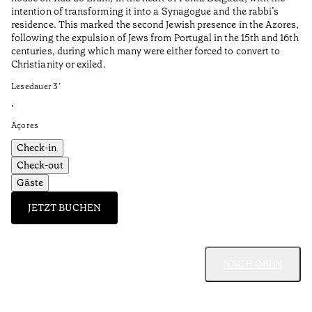
intention of transforming it into a Synagogue and the rabbi’s
•
residence. This marked the second Jewish presence in the Azores,
Al
following the expulsion of Jews from Portugal in the 15th and 16th
centuries, during which many were either forced to convert to
Christianity or exiled.
Lesedauer
3
’
•
Açores
Check-in
Check-out
Gäste
JETZT BUCHEN
NACH OBEN