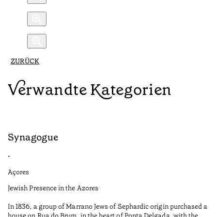
ZURÜCK
Verwandte Kategorien
Synagogue
R
•
•
Açores
Al
Jewish Presence in the Azores
Fe
to
In 1836, a group of Marrano Jews of Sephardic origin purchased a
Le
house on Rua do Brum, in the heart of Ponta Delgada, with the