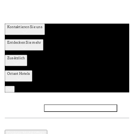
Kontaktieren Sie uns
Entdecken Sie mehr
Zusätzlich
Octant Hotels
Facebook
Instagram
Abonnieren Sie den NEWSLETTER
Datenschutz und Datenpolitik
Geschäftsbedingungen
Cookies-Modal öffnen