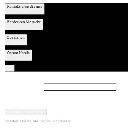
Kontaktieren Sie uns
Entdecken Sie mehr
Zusätzlich
Octant Hotels
Facebook
Instagram
Abonnieren Sie den NEWSLETTER
Datenschutz und Datenpolitik
Geschäftsbedingungen
Cookies-Modal öffnen
© Octant Hotels. Alle Rechte vorbehalten.