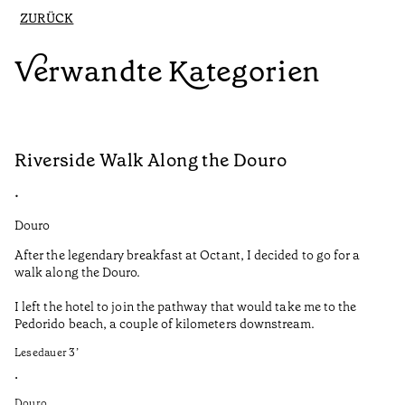
ZURÜCK
Verwandte Kategorien
Riverside Walk Along the Douro
C
•
•
Douro
Do
After the legendary breakfast at Octant, I decided to go for a
Ca
walk along the Douro.
la
I left the hotel to join the pathway that would take me to the
Tr
Pedorido beach, a couple of kilometers downstream.
fr
Ca
Lesedauer
3
’
pr
•
No
Douro