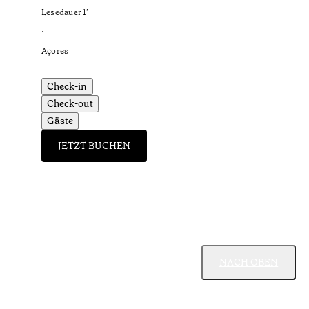
Lesedauer
1
’
•
Açores
Check-in
Check-out
Gäste
JETZT BUCHEN
NACH OBEN