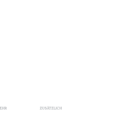
Lesedauer
•
Açores
MEHR
ZUSÄTZLICH
Buchungsrichtlinien
Werbung