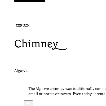
ZURÜCK
Chimney
•
Algarve
The Algarve chimney was traditionally conside
small minarets or towers. Even today, it rema