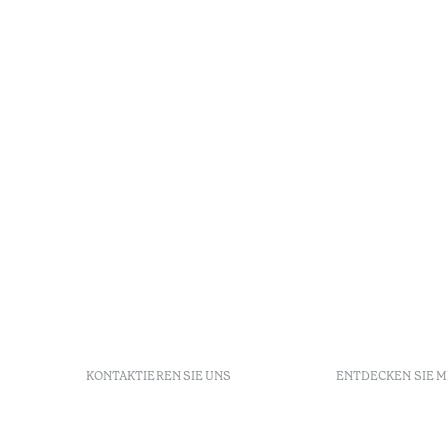
KONTAKTIEREN SIE UNS
ENTDECKEN SIE 
+351 213 700 110
FAQs
Av. Dr. Manuel de Arriaga,
GDS