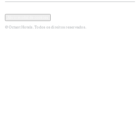
Política de Privacidade e Dados Pessoais
Termos e Condições
Abrir modal de cookies
© Octant Hotels. Todos os direitos reservados.