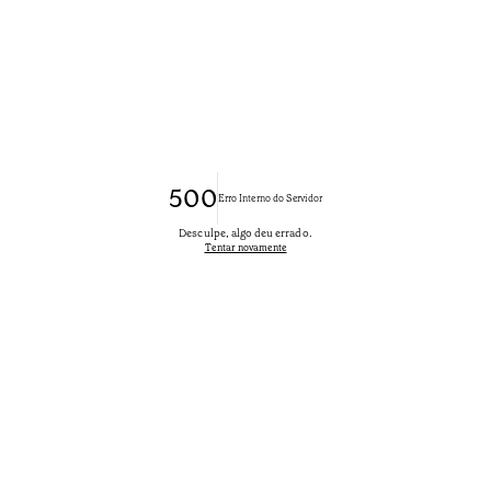
500
Erro Interno do Servidor
Desculpe, algo deu errado.
Tentar novamente